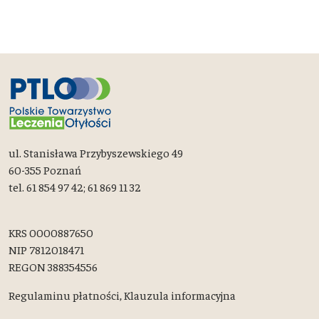
ul. Stanisława Przybyszewskiego 49
60-355 Poznań
tel. 61 854 97 42; 61 869 11 32
KRS 0000887650
NIP 7812018471
REGON 388354556
Regulaminu płatności,
Klauzula informacyjna