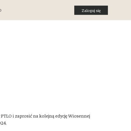
O
Zaloguj się
PTLO i zaprosić na kolejną edycję Wiosennej
024.