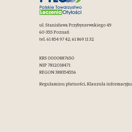
ul. Stanisława Przybyszewskiego 49
60-355 Poznań
tel. 61 854 97 42; 61 869 11 32
KRS 0000887650
NIP 7812018471
REGON 388354556
Regulaminu płatności,
Klauzula informacyjn