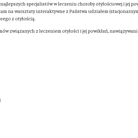
jlepszych specjalistów w leczeniu choroby otyłościowej i jej po
szam na warsztaty interaktywne z Państwa udziałem (stacjonarny
rego z otyłością.
emów związanych z leczeniem otyłości i jej powikłań, nawiązywan
i