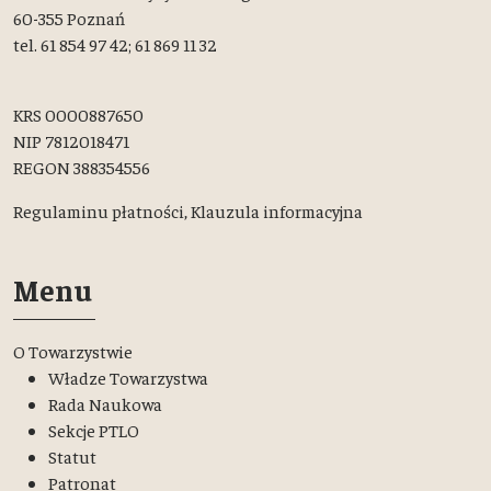
60-355 Poznań
tel. 61 854 97 42; 61 869 11 32
KRS 0000887650
NIP 7812018471
REGON 388354556
Regulaminu płatności,
Klauzula informacyjna
Menu
O Towarzystwie
Władze Towarzystwa
Rada Naukowa
Sekcje PTLO
Statut
Patronat