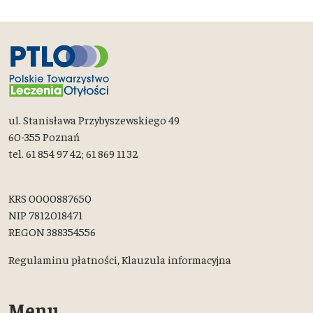
ul. Stanisława Przybyszewskiego 49
60-355 Poznań
tel. 61 854 97 42; 61 869 11 32
KRS 0000887650
NIP 7812018471
REGON 388354556
Regulaminu płatności,
Klauzula informacyjna
Menu