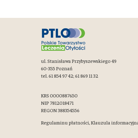
ul. Stanisława Przybyszewskiego 49
60-355 Poznań
tel. 61 854 97 42; 61 869 11 32
KRS 0000887650
NIP 7812018471
REGON 388354556
Regulaminu płatności,
Klauzula informacyjn