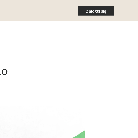
O
Zaloguj się
LO