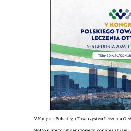
V Kongres Polskiego Towarzystwa Leczenia Otyło
Motto piątego jubileuszowego kongresu brzmi: „