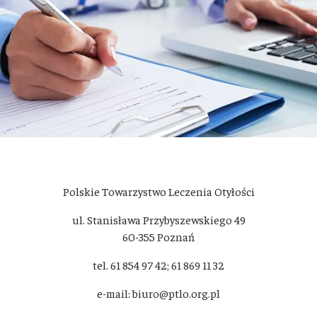
Polskie Towarzystwo Leczenia Otyłości
ul. Stanisława Przybyszewskiego 49
60-355 Poznań
tel. 61 854 97 42; 61 869 11 32
e-mail: biuro@ptlo.org.pl