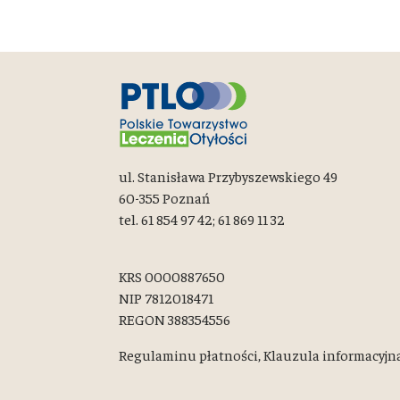
ul. Stanisława Przybyszewskiego 49
60-355 Poznań
tel. 61 854 97 42; 61 869 11 32
KRS 0000887650
NIP 7812018471
REGON 388354556
Regulaminu płatności,
Klauzula informacyjn