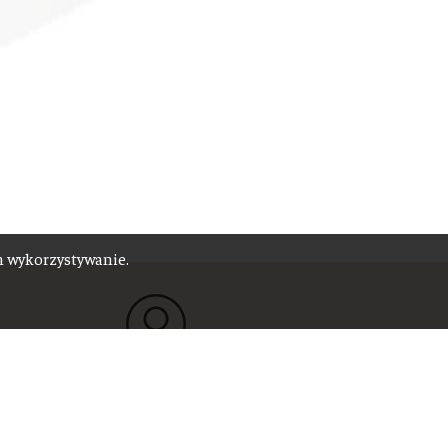
ch wykorzystywanie.
System członkowski
Zaloguj się