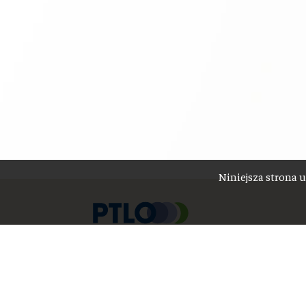
Niniejsza strona u
ul. Stanisława Przybyszewskiego 49
60-355 Poznań