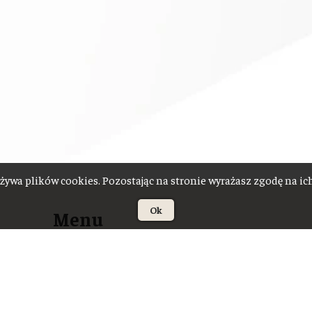
żywa plików cookies. Pozostając na stronie wyrażasz zgodę na i
Ok
Menu
O Towarzystwie
Władze Towarzystwa
Rada Naukowa
Sekcje PTLO