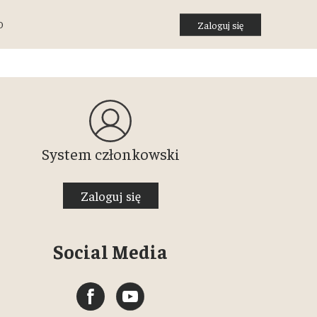
O
Zaloguj się
System członkowski
Zaloguj się
Social Media