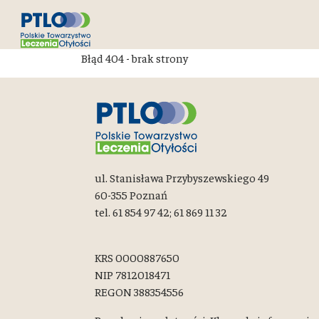
Błąd 404 - brak strony
ul. Stanisława Przybyszewskiego 49
60-355 Poznań
tel. 61 854 97 42; 61 869 11 32
KRS 0000887650
NIP 7812018471
REGON 388354556