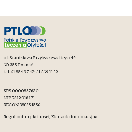
ul. Stanisława Przybyszewskiego 49
60-355 Poznań
tel. 61 854 97 42; 61 869 11 32
KRS 0000887650
NIP 7812018471
REGON 388354556
Regulaminu płatności,
Klauzula informacyjna